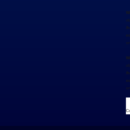
W
ob
/
co
on
W
ob
/
co
on
Co