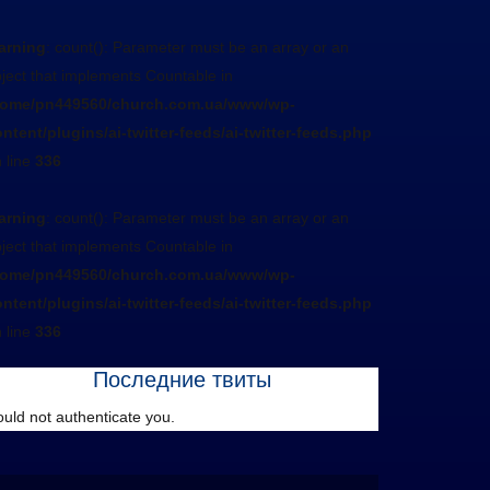
arning
: count(): Parameter must be an array or an
ject that implements Countable in
home/pn449560/church.com.ua/www/wp-
ntent/plugins/ai-twitter-feeds/ai-twitter-feeds.php
 line
336
arning
: count(): Parameter must be an array or an
ject that implements Countable in
home/pn449560/church.com.ua/www/wp-
ntent/plugins/ai-twitter-feeds/ai-twitter-feeds.php
 line
336
Последние твиты
uld not authenticate you.