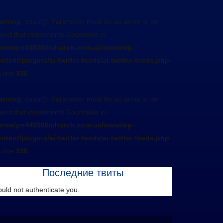
arning
: count(): Parameter must be an array or an
ject that implements Countable in
home/pn449560/church.com.ua/www/wp-
ntent/plugins/ai-twitter-feeds/ai-twitter-feeds.php
 line
336
arning
: count(): Parameter must be an array or an
ject that implements Countable in
home/pn449560/church.com.ua/www/wp-
ntent/plugins/ai-twitter-feeds/ai-twitter-feeds.php
 line
336
Последние твиты
uld not authenticate you.