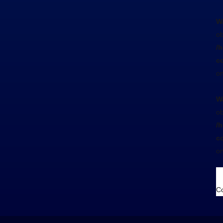
W
ob
/
co
on
W
ob
/
co
on
Co