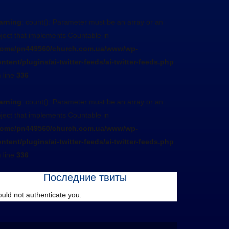
arning
: count(): Parameter must be an array or an
ject that implements Countable in
home/pn449560/church.com.ua/www/wp-
ntent/plugins/ai-twitter-feeds/ai-twitter-feeds.php
 line
336
arning
: count(): Parameter must be an array or an
ject that implements Countable in
home/pn449560/church.com.ua/www/wp-
ntent/plugins/ai-twitter-feeds/ai-twitter-feeds.php
 line
336
Последние твиты
uld not authenticate you.