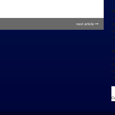
W
ob
next article
/
co
on
W
ob
/
co
on
Co