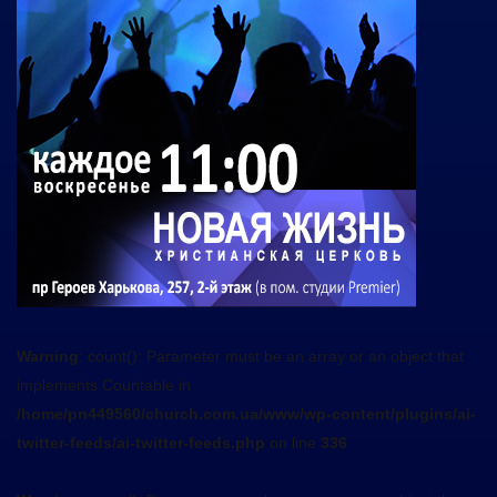
Warning
: count(): Parameter must be an array or an object that
implements Countable in
/home/pn449560/church.com.ua/www/wp-content/plugins/ai-
twitter-feeds/ai-twitter-feeds.php
on line
336