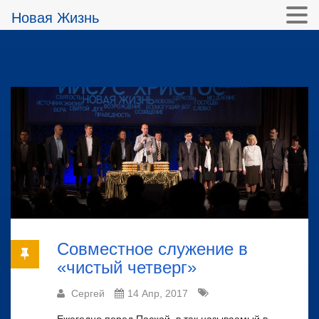
Новая Жизнь
Совместное служение в
«чистый четверг»
Сергей
14 Апр, 2017
Ежегодно перед Пасхой, в так называемый в