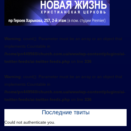
Warning
: count(): Parameter must be an array or an object that
implements Countable in
/home/pn449560/church.com.ua/www/wp-content/plugins/ai-
twitter-feeds/ai-twitter-feeds.php
on line
336
Warning
: count(): Parameter must be an array or an object that
implements Countable in
/home/pn449560/church.com.ua/www/wp-content/plugins/ai-
twitter-feeds/ai-twitter-feeds.php
on line
336
Последние твиты
Could not authenticate you.