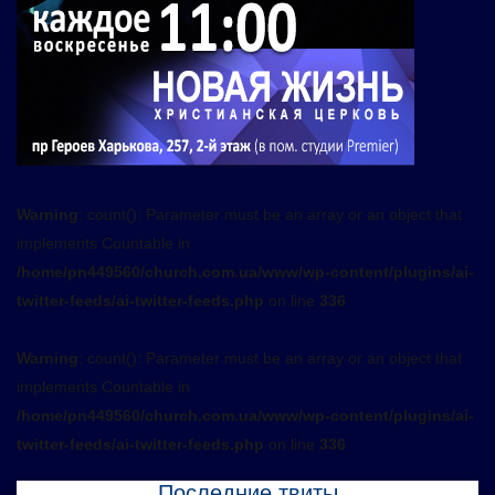
Warning
: count(): Parameter must be an array or an object that
implements Countable in
/home/pn449560/church.com.ua/www/wp-content/plugins/ai-
twitter-feeds/ai-twitter-feeds.php
on line
336
Warning
: count(): Parameter must be an array or an object that
implements Countable in
/home/pn449560/church.com.ua/www/wp-content/plugins/ai-
twitter-feeds/ai-twitter-feeds.php
on line
336
Последние твиты