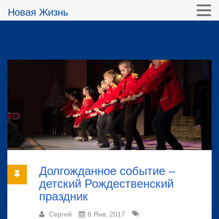
Новая Жизнь
Долгожданное событие –
детский Рождественский
праздник
Сергей
8 Янв, 2017