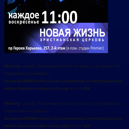
Warning
: count(): Parameter must be an array or an object that
implements Countable in
/home/pn449560/church.com.ua/www/wp-content/plugins/ai-
twitter-feeds/ai-twitter-feeds.php
on line
336
Warning
: count(): Parameter must be an array or an object that
implements Countable in
/home/pn449560/church.com.ua/www/wp-content/plugins/ai-
twitter-feeds/ai-twitter-feeds.php
on line
336