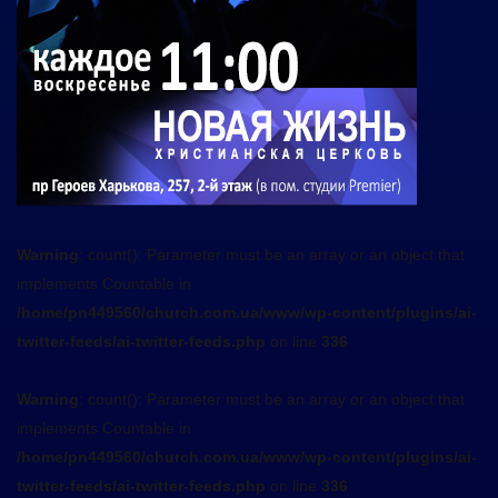
Warning
: count(): Parameter must be an array or an object that
implements Countable in
/home/pn449560/church.com.ua/www/wp-content/plugins/ai-
twitter-feeds/ai-twitter-feeds.php
on line
336
Warning
: count(): Parameter must be an array or an object that
implements Countable in
/home/pn449560/church.com.ua/www/wp-content/plugins/ai-
twitter-feeds/ai-twitter-feeds.php
on line
336