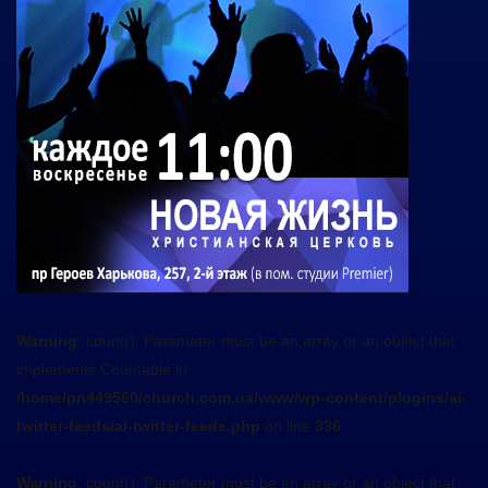
Warning
: count(): Parameter must be an array or an object that
implements Countable in
/home/pn449560/church.com.ua/www/wp-content/plugins/ai-
twitter-feeds/ai-twitter-feeds.php
on line
336
Warning
: count(): Parameter must be an array or an object that