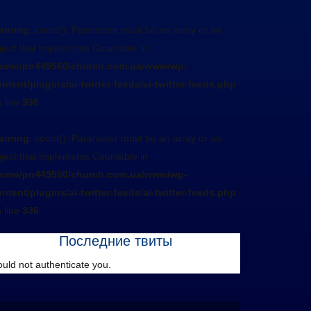
arning
: count(): Parameter must be an array or an
ject that implements Countable in
home/pn449560/church.com.ua/www/wp-
ntent/plugins/ai-twitter-feeds/ai-twitter-feeds.php
 line
336
arning
: count(): Parameter must be an array or an
ject that implements Countable in
home/pn449560/church.com.ua/www/wp-
ntent/plugins/ai-twitter-feeds/ai-twitter-feeds.php
 line
336
Последние твиты
uld not authenticate you.