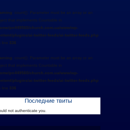
arning
: count(): Parameter must be an array or an
ject that implements Countable in
home/pn449560/church.com.ua/www/wp-
ntent/plugins/ai-twitter-feeds/ai-twitter-feeds.php
 line
336
arning
: count(): Parameter must be an array or an
ject that implements Countable in
home/pn449560/church.com.ua/www/wp-
ntent/plugins/ai-twitter-feeds/ai-twitter-feeds.php
 line
336
Последние твиты
uld not authenticate you.