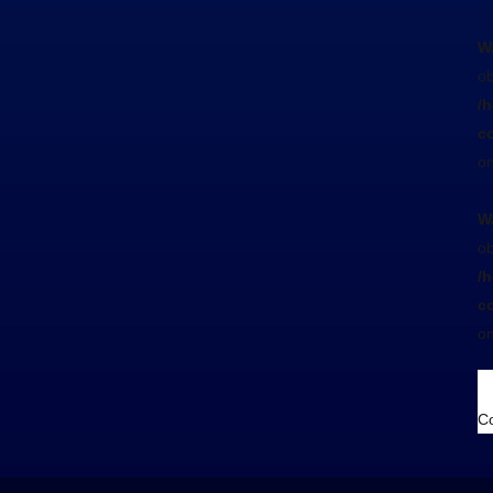
W
ob
/
co
on
W
ob
/
co
on
Co