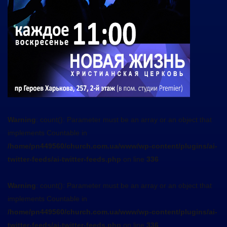
Warning
: count(): Parameter must be an array or an object that
implements Countable in
/home/pn449560/church.com.ua/www/wp-content/plugins/ai-
twitter-feeds/ai-twitter-feeds.php
on line
336
Warning
: count(): Parameter must be an array or an object that
implements Countable in
/home/pn449560/church.com.ua/www/wp-content/plugins/ai-
twitter-feeds/ai-twitter-feeds.php
on line
336