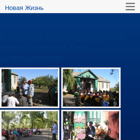
Новая Жизнь
В поселке Редкодуб церковь
отпраздновала День
Благодарения.