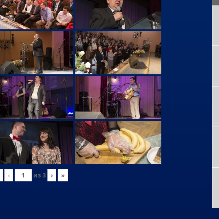
‹
из
3
›
»