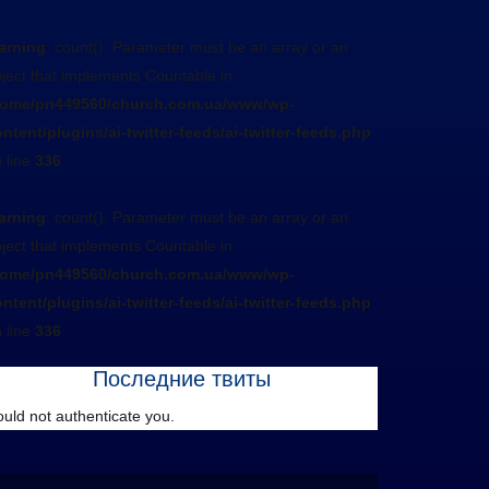
arning
: count(): Parameter must be an array or an
ject that implements Countable in
home/pn449560/church.com.ua/www/wp-
ntent/plugins/ai-twitter-feeds/ai-twitter-feeds.php
 line
336
arning
: count(): Parameter must be an array or an
ject that implements Countable in
home/pn449560/church.com.ua/www/wp-
ntent/plugins/ai-twitter-feeds/ai-twitter-feeds.php
 line
336
Последние твиты
uld not authenticate you.