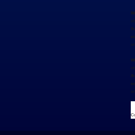
W
ob
/
co
on
W
ob
/
co
on
Co