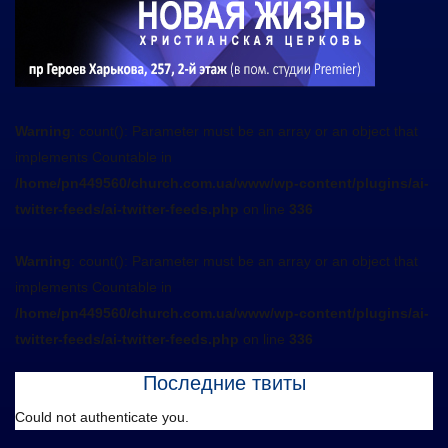
Warning
: count(): Parameter must be an array or an object that
implements Countable in
/home/pn449560/church.com.ua/www/wp-content/plugins/ai-
twitter-feeds/ai-twitter-feeds.php
on line
336
Warning
: count(): Parameter must be an array or an object that
implements Countable in
/home/pn449560/church.com.ua/www/wp-content/plugins/ai-
twitter-feeds/ai-twitter-feeds.php
on line
336
Последние твиты
Could not authenticate you.