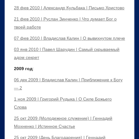
28 фев 2010 | Александр Кульбака | Письмо Христово
21 фев 2010 | Руслан Зинченко | Что думает Бог о
твоей работе
07 фев 2010 | Владислав Калин | О вывихнутом плече
03 янв 2010 | Павел Шарудин | Самый скрываемый
адом секрет
2009 год
:
06 дек 2009 | Владислав Калин | Приближение к Богу
— 2
1 ноя 2009 | Григорий Рудыка | О Силе Божьего
Слова
25 окт 2009 (Молодежное служение) | Геннадий
Мохненко | Истинное Счастье
25 окт 2009 (День Благодарения) | Геннадий