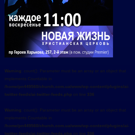
Warning
: count(): Parameter must be an array or an object that
implements Countable in
/home/pn449560/church.com.ua/www/wp-content/plugins/ai-
twitter-feeds/ai-twitter-feeds.php
on line
336
Warning
: count(): Parameter must be an array or an object that
implements Countable in
/home/pn449560/church.com.ua/www/wp-content/plugins/ai-
twitter-feeds/ai-twitter-feeds.php
on line
336