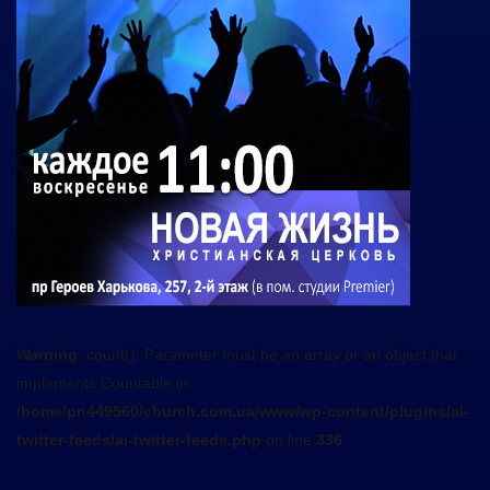
Warning
: count(): Parameter must be an array or an object that
implements Countable in
/home/pn449560/church.com.ua/www/wp-content/plugins/ai-
twitter-feeds/ai-twitter-feeds.php
on line
336